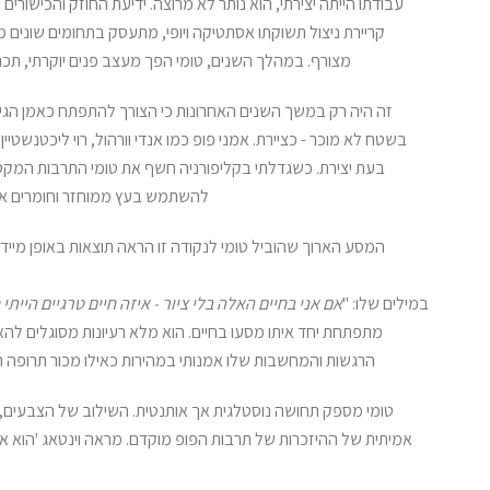
עבודתו הייתה יצירתי, הוא נותר לא מרוצה. ידיעת החוזק והכישור
קריירת ניצול תשוקתו אסתטיקה ויופי, מתעסק בתחומים שונים 
מצורף. במהלך השנים, טומי הפך מעצב פנים יוקרתי, תכנון
זה היה רק ​​במשך השנים האחרונות כי הצורך להתפתח כאמן הגי
בשטח לא מוכר - כציירת. אמני פופ כמו אנדי וורהול, רוי ליכטנשטיי
בעת יצירת. כשגדלתי בקליפורניה חשף את טומי התרבות המקסי
להשתמש בעץ ממוחזר וחומרים אחרי
המסע הארוך שהוביל טומי לנקודה זו הראה תוצאות באופן מיידי
במילים שלו: "
אם אני בחיים האלה בלי ציור - איזה חיים טרגיים הייתי 
מתפתחת יחד איתו מסעו בחיים. הוא מלא רעיונות מסוגלים ל
הרגשות והמחשבות שלו אמנותי במהירות כאילו מכור תרופה ר
טומי מספק תחושה נוסטלגית אך אותנטית. השילוב של הצבעים, ח
אמיתית של ההיזכרות של תרבות הפופ מוקדם. מראה וינטאג 'הוא א